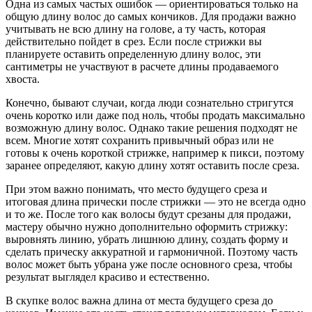
Одна из самых частых ошибок — ориентироваться только на
общую длину волос до самых кончиков. Для продажи важно
учитывать не всю длину на голове, а ту часть, которая
действительно пойдет в срез. Если после стрижки вы
планируете оставить определенную длину волос, эти
сантиметры не участвуют в расчете длины продаваемого
хвоста.
Конечно, бывают случаи, когда люди сознательно стригутся
очень коротко или даже под ноль, чтобы продать максимально
возможную длину волос. Однако такие решения подходят не
всем. Многие хотят сохранить привычный образ или не
готовы к очень короткой стрижке, например к пикси, поэтому
заранее определяют, какую длину хотят оставить после среза.
При этом важно понимать, что место будущего среза и
итоговая длина прически после стрижки — это не всегда одно
и то же. После того как волосы будут срезаны для продажи,
мастеру обычно нужно дополнительно оформить стрижку:
выровнять линию, убрать лишнюю длину, создать форму и
сделать прическу аккуратной и гармоничной. Поэтому часть
волос может быть убрана уже после основного среза, чтобы
результат выглядел красиво и естественно.
В скупке волос важна длина от места будущего среза до