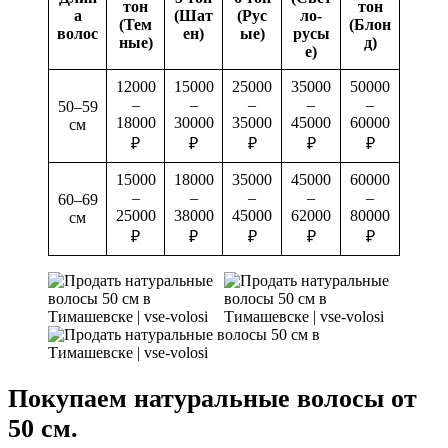
тон
тон
а
(Шат
(Рус
ло-
(Тем
(Блон
волос
ен)
ые)
русы
ные)
д)
е)
12000
15000
25000
35000
50000
–
–
–
–
–
50–59
18000
30000
35000
45000
60000
см
₽
₽
₽
₽
₽
15000
18000
35000
45000
60000
–
–
–
–
–
60–69
25000
38000
45000
62000
80000
см
₽
₽
₽
₽
₽
Покупаем натуральные волосы от
50 см.